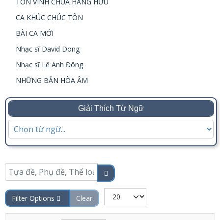
TÔN VINH CHÚA HẰNG HỮU
CA KHÚC CHÚC TÔN
BÀI CA MỚI
Nhạc sĩ David Dong
Nhạc sĩ Lê Anh Đông
NHỮNG BẢN HÒA ÂM
Giải Thích Từ Ngữ
Tựa đề, Phụ đề, Thể loại, ISBN
COM_CONTENT_LIST_LIMIT
Filter Options
Clear
JOPTION_FILTER_CATEGORY