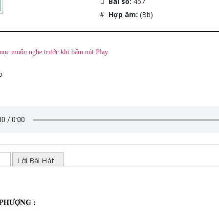
Bài số:
457
Hợp âm:
(Bb)
mục muốn nghe trước khi bấm nút Play
o
ạc
Lời Bài Hát