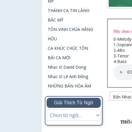
MỸ
THÁNH CA TIN LÀNH
BẮC MỸ
TÔN VINH CHÚA HẰNG
Hãy chọn 
HỮU
0-Melody
1-Sopran
CA KHÚC CHÚC TÔN
2-Alto
3-Tenor
BÀI CA MỚI
4-Bass
Nhạc sĩ David Dong
Nhạc sĩ Lê Anh Đông
NHỮNG BẢN HÒA ÂM
Bản Nh
Giải Thích Từ Ngữ