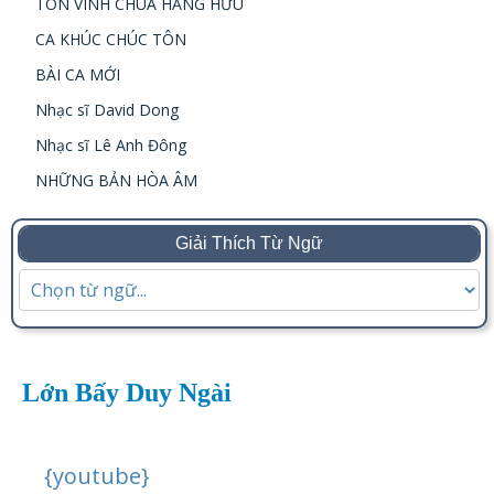
TÔN VINH CHÚA HẰNG HỮU
CA KHÚC CHÚC TÔN
BÀI CA MỚI
Nhạc sĩ David Dong
Nhạc sĩ Lê Anh Đông
NHỮNG BẢN HÒA ÂM
Giải Thích Từ Ngữ
Lớn Bấy Duy Ngài
{youtube}