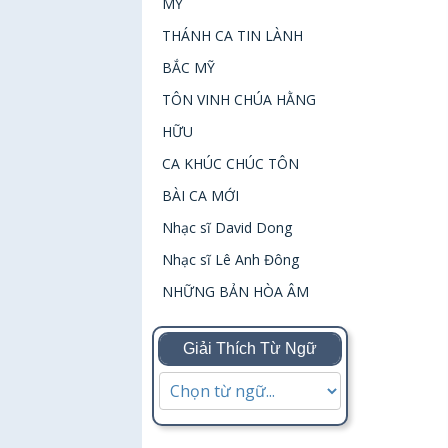
MỸ
THÁNH CA TIN LÀNH
BẮC MỸ
TÔN VINH CHÚA HẰNG
HỮU
CA KHÚC CHÚC TÔN
BÀI CA MỚI
Nhạc sĩ David Dong
Nhạc sĩ Lê Anh Đông
NHỮNG BẢN HÒA ÂM
Giải Thích Từ Ngữ