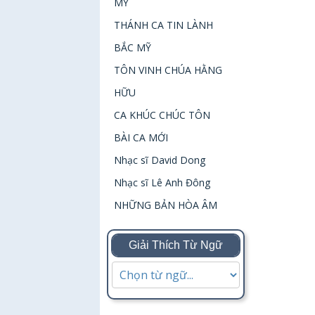
MỸ
THÁNH CA TIN LÀNH
BẮC MỸ
TÔN VINH CHÚA HẰNG
HỮU
CA KHÚC CHÚC TÔN
BÀI CA MỚI
Nhạc sĩ David Dong
Nhạc sĩ Lê Anh Đông
NHỮNG BẢN HÒA ÂM
Giải Thích Từ Ngữ