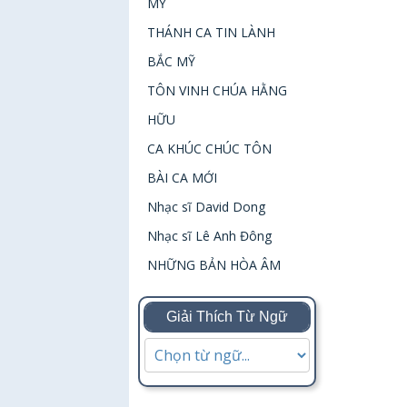
MỸ
THÁNH CA TIN LÀNH
BẮC MỸ
TÔN VINH CHÚA HẰNG
HỮU
CA KHÚC CHÚC TÔN
BÀI CA MỚI
Nhạc sĩ David Dong
Nhạc sĩ Lê Anh Đông
NHỮNG BẢN HÒA ÂM
Giải Thích Từ Ngữ