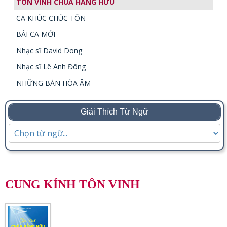
TÔN VINH CHÚA HẰNG HỮU
CA KHÚC CHÚC TÔN
BÀI CA MỚI
Nhạc sĩ David Dong
Nhạc sĩ Lê Anh Đông
NHỮNG BẢN HÒA ÂM
Giải Thích Từ Ngữ
CUNG KÍNH TÔN VINH