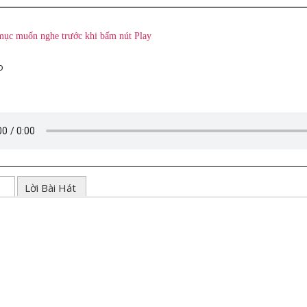
mục muốn nghe trước khi bấm nút Play
o
ạc
Lời Bài Hát