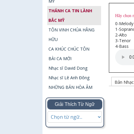
MỸ
THÁNH CA TIN LÀNH
Hãy chọn 
BẮC MỸ
0-Melody
1-Sopran
TÔN VINH CHÚA HẰNG
2-Alto
HỮU
3-Tenor
4-Bass
CA KHÚC CHÚC TÔN
BÀI CA MỚI
Nhạc sĩ David Dong
Nhạc sĩ Lê Anh Đông
Bản Nh
NHỮNG BẢN HÒA ÂM
Giải Thích Từ Ngữ