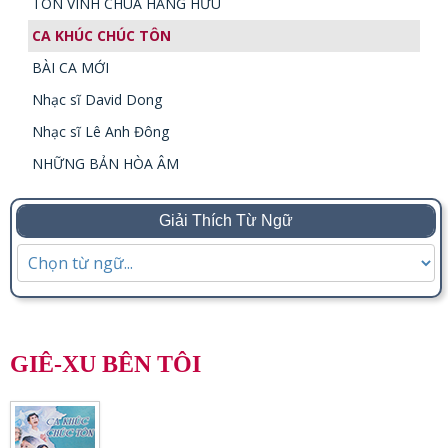
TÔN VINH CHÚA HẰNG HỮU
CA KHÚC CHÚC TÔN
BÀI CA MỚI
Nhạc sĩ David Dong
Nhạc sĩ Lê Anh Đông
NHỮNG BẢN HÒA ÂM
Giải Thích Từ Ngữ
GIÊ-XU BÊN TÔI