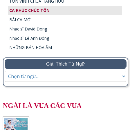
TÔN VINH CHÚA HẰNG HỮU
CA KHÚC CHÚC TÔN
BÀI CA MỚI
Nhạc sĩ David Dong
Nhạc sĩ Lê Anh Đông
NHỮNG BẢN HÒA ÂM
Giải Thích Từ Ngữ
NGÀI LÀ VUA CÁC VUA